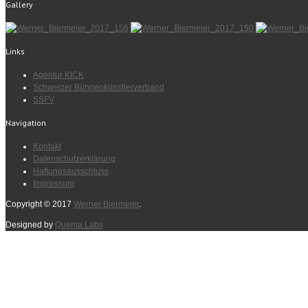
Gallery
Links
Agentur KICK
Schweizer Bühnenkünstlerverband
SSFV
Navigation
Kontakt
Datenschutzerklärung
Haftungsausschluss
Impressum
Copyright © 2017
Werner Biermeier
.
Designed by
Quema Labs