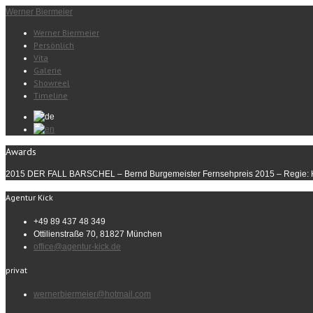
Werner Biermeier
Werner Biermeier
Persönlich
Vita
Galerie
Showreel
Timeline
Awards
2015 DER FALL BARSCHEL – Bernd Burgemeister Fernsehpreis 2015 – Regie: K
Agentur Kick
+49 89 437 48 349
Ottilienstraße 70, 81827 München
office@agentur-kick.de
privat
wernerbiermeier@hotmail.com