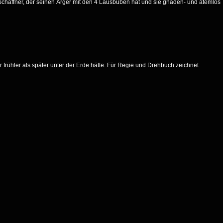
Schaffner, der seinen Ärger mit den 4 Lausbuben hat und sie gnaden- und atemlos
r frühler als später unter der Erde hätte. Für Regie und Drehbuch zeichnet