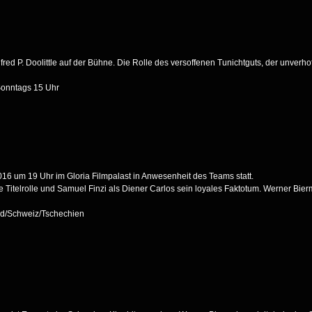
fred P. Doolittle auf der Bühne. Die Rolle des versoffenen Tunichtguts, der unverho
Sonntags 15 Uhr
16 um 19 Uhr im Gloria Filmpalast in Anwesenheit des Teams statt.
e Titelrolle und Samuel Finzi als Diener Carlos sein loyales Faktotum. Werner Bier
and/Schweiz/Tschechien