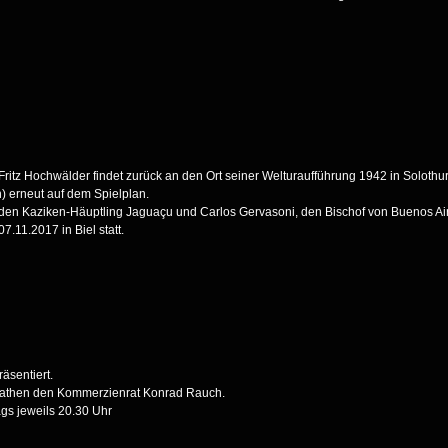
n Fritz Hochwälder findet zurück an den Ort seiner Welturaufführung 1942 in Solo
n) erneut auf dem Spielplan.
 den Kaziken-Häuptling Jaguaçu und Carlos Gervasoni, den Bischof von Buenos Air
.11.2017 in Biel statt.
äsentiert.
ympathen den Kommerzienrat Konrad Rauch.
gs jeweils 20.30 Uhr