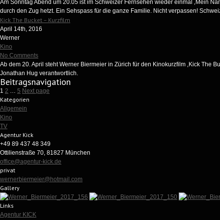
Am Sonntag Abend um 20.05 ist im Schweizer Fernsehen wieder einmal ‚Mein Name 
durch den Zug hetzt. Ein Sehspass für die ganze Familie. Nicht verpassen! Schweiz
Kick The Bucket – Kurzfilm
April 14th, 2016
Werner
Kino
No Comments
Ab dem 20. April steht Werner Biermeier in Zürich für den Kinokurzfilm ‚Kick The Bu
Jonathan Hug verantwortlich.
Beitragsnavigation
1
2
…
5
Next page
Kategorien
Allgemein
Kino
TV
Agentur Kick
+49 89 437 48 349
Ottilienstraße 70, 81827 München
office@agentur-kick.de
privat
wernerbiermeier@hotmail.com
Gallery
Links
Agentur KICK