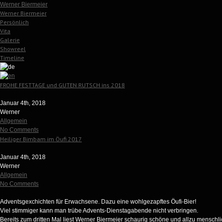
Werner Biermeier
Werner Biermeier
Persönlich
Vita
Galerie
Showreel
Timeline
FROHE FESTTAGE und GUTEN RUTSCH ins 2018
Januar 4th, 2018
Werner
Allgemein
No Comments
Heiliger Bimbam im Öufi 2017
Januar 4th, 2018
Werner
Allgemein
No Comments
Adventsgexchichten für Erwachsene. Dazu eine wohlgezapftes Öufi-Bier!
Viel stimmiger kann man trübe Advents-Dienstagabende nicht verbringen.
Bereits zum dritten Mal liest Werner Biermeier schaurig schöne und allzu menschl