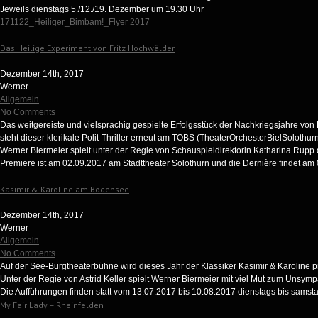
Jeweils dienstags 5./12./19. Dezember um 19.30 Uhr
171122_Heiliger_Bimbam!_Flyer 2017
Das Heilige Experiment von Fritz Hochwälder
Dezember 14th, 2017
Werner
Allgemein
No Comments
Das weitgereiste und vielsprachig gespielte Erfolgsstück der Nachkriegsjahre vo
steht dieser klerikale Polit-Thriller erneut am TOBS (TheaterOrchesterBielSolothur
Werner Biermeier spielt unter der Regie von Schauspieldirektorin Katharina Rupp
Premiere ist am 02.09.2017 am Stadttheater Solothurn und die Dernière findet am 07
Kasimir & Karoline am Bodensee
Dezember 14th, 2017
Werner
Allgemein
No Comments
Auf der See-Burgtheaterbühne wird dieses Jahr der Klassiker Kasimir & Karoline pr
Unter der Regie von Astrid Keller spielt Werner Biermeier mit viel Mut zum Uns
Die Aufführungen finden statt vom 13.07.2017 bis 10.08.2017 dienstags bis samsta
My Fair Lady – Rheinfelden