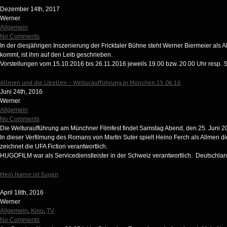
Dezember 14th, 2017
Werner
Allgemein
No Comments
In der diesjährigen Inszenierung der Fricktaler Bühne steht Werner Biermeier als Al
kommt, ist ihm auf den Leib geschrieben.
Vorstellungen vom 15.10.2016 bis 26.11.2016 jeweils 19.00 bzw. 20.00 Uhr resp. 
Allmen und die Libellen – Welturaufführung in München 25.06.16
Juni 24th, 2016
Werner
Allgemein
No Comments
Die Welturaufführung am Münchner Filmfest findet Samstag Abend, den 25. Juni 20
In dieser Verfilmung des Romans von Martin Suter spielt Heino Ferch als Allmen di
zeichnet die UFA Fiction verantwortlich.
HUGOFILM war als Servicedienstleister in der Schweiz verantwortlich. Deutschl
Mein Name ist Eugen
April 18th, 2016
Werner
Allgemein
,
Kino
,
TV
No Comments