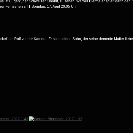
ist Eugen‘, der Schweizer Kinohit, zu sehen. Werner Biermeier spielt darin den 
er Fernsehen srf 1 Sonntag, 17. April 20.05 Uhr
cket‘ als Rolf vor der Kamera. Er spielt einen Sohn, der seine demente Mutter liebe