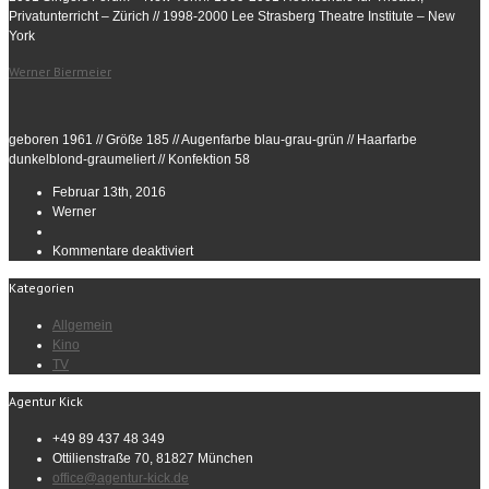
Privatunterricht – Zürich // 1998-2000 Lee Strasberg Theatre Institute – New
York
Werner Biermeier
geboren 1961 // Größe 185 // Augenfarbe blau-grau-grün // Haarfarbe
dunkelblond-graumeliert // Konfektion 58
Februar 13th, 2016
Werner
für
Kommentare deaktiviert
Werner
Kategorien
Biermeier
Allgemein
Kino
TV
Agentur Kick
+49 89 437 48 349
Ottilienstraße 70, 81827 München
office@agentur-kick.de