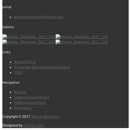
privat
wernerbiermeier@hotmail.com
Gallery
Links
Agentur KICK
Schweizer Bühnenkünstlerverband
SSFV
Navigation
Kontakt
Datenschutzerklärung
Haftungsausschluss
Impressum
Copyright © 2017
Werner Biermeier
.
Designed by
Quema Labs