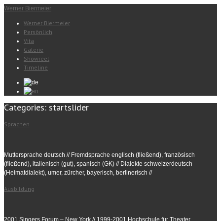
Werner Biermeier
Werner Biermeier
Persönlich
Vita
Galerie
Showreel
Timeline
Categories:
startslider
Sprachen
Muttersprache deutsch // Fremdsprache englisch (fließend), französisch
(fließend), italienisch (gut), spanisch (GK) // Dialekte schweizerdeutsch
(Heimatdialekt), umer, zürcher, bayerisch, berlinerisch //
Ausbildung
2001 Singers Forum – New York // 1999-2001 Hochschule für Theater,