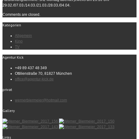
29.02./07.03./14.03./21.03./28.03./04.04.
Comments are closed.
Kategorien
Allgemein
Kino
TV
Agentur Kick
+49 89 437 48 349
Ottilienstraße 70, 81827 München
office@agentur-kick.de
privat
wernerbiermeier@hotmail.com
Gallery
Links