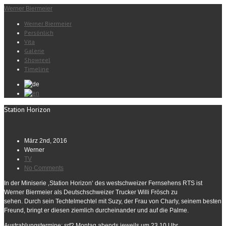
Werner Biermeier
Werner Biermeier
Persönlich
Vita
Galerie
Showreel
Timeline
Station Horizon
März 2nd, 2016
Werner
TV
No Comments
In der Miniserie ‚Station Horizon‘ des westschweizer Fernsehens RTS ist
Werner Biermeier als Deutschschweizer Trucker Willi Frösch zu
sehen. Durch sein Techtelmechtel mit Suzy, der Frau von Charly, seinem besten
Freund, bringt er diesen ziemlich durcheinander und auf die Palme.
Austrahlungstermine: srf2 Montag abends jeweils um 23.10 Uhr