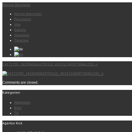
Werner Biermeier
Werner Biermeier
Persönlich
Vita
Galerie
Showreel
Timeline
24172795_1619345624791112_4515123459730461332_o
Comments are closed.
Kategorien
Allgemein
Kino
TV
Agentur Kick