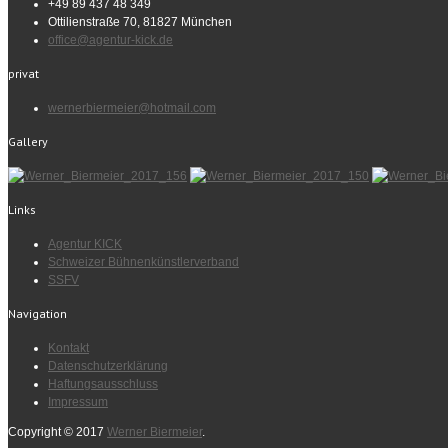
+49 89 437 48 349
Ottilienstraße 70, 81827 München
office@agentur-kick.de
privat
wernerbiermeier@hotmail.com
Gallery
Links
Agentur KICK
Schweizer Bühnenkünstlerverband
SSFV
Navigation
Kontakt
Datenschutzerklärung
Haftungsausschluss
Impressum
Copyright © 2017
Werner Biermeier
.