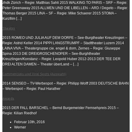
zhdk Zürich – Regie: Matthias Sahli 2015 WALKING TO PARIS – SRF – Regie:
Peter Greenaway 2015 ALLMEN UND DIE LIBELLEN – ARD / Degeto – Regie:
Thomas Berger 2015 LINA – SF – Regie: Mike Schaerer 2015 STOMA –
Kurzfilm […]
Theater
2015 ROMEO UND JULIA AUF DEM DORFE – See-Burgtheater Kreuzlingen –
Regie: Astrid Keller 2014 PIPPI LANGSTRUMPF – Stadttheater Luzern 2014
LAINA VIVA – Theatergruppe cie. engel & dorn, Zernes – Regie: Giuseppe
Spina 2013 DIE DREIGROSCHENOPER – See-Burghtheater
Kreuzlingen/Konstanz – Regie: Leopold Huber 2012-2013 DER TEE DER
DREI ALTEN DAMEN – Theater überLand – […]
Commercials und Viral Spots (Auswahl)
2014 SENSEO – TV-Werbespot – Regie: Philipp Wolff 2003 DEUTSCHE BAHN
– Werbespot – Regie: Paul Harather
Awards
2015 DER FALL BARSCHEL – Bernd Burgemeister Fernsehpreis 2015 –
Regie: Kilian Riedhof
Februar 10th, 2016
Werner