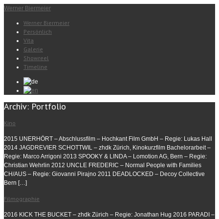
Werner Biermeier
Werner Biermeier
Persönlich
Vita
Galerie
Showreel
Timeline
Archiv:
Portfolio
Kino
2015 UNERHÖRT – Abschlussfilm – Hochkant Film GmbH – Regie: Lukas Hall
2014 JAGDREVIER SCHOTTWIL – zhdk Zürich, Kinokurzfilm Bachelorarbeit –
Regie: Marco Arrigoni 2013 SPOOKY & LINDA – Lomotion AG, Bern – Regie:
Christian Wehrlin 2012 UNCLE FREDERIC – Normal People with Families
CH/AUS – Regie: Giovanni Pirajno 2011 DEADLOCKED – Decoy Collective
Bern […]
Filmographie
2016 KICK THE BUCKET – zhdk Zürich – Regie: Jonathan Hug 2016 PARADI –