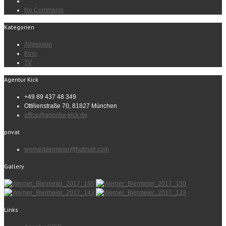
No Comments
Kategorien
Allgemein
Kino
TV
Agentur Kick
+49 89 437 48 349
Ottilienstraße 70, 81827 München
office@agentur-kick.de
privat
wernerbiermeier@hotmail.com
Gallery
Links