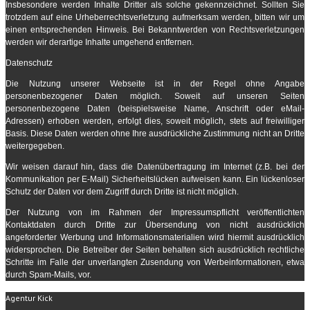
Insbesondere werden Inhalte Dritter als solche gekennzeichnet. Sollten Sie
trotzdem auf eine Urheberrechtsverletzung aufmerksam werden, bitten wir um
einen entsprechenden Hinweis. Bei Bekanntwerden von Rechtsverletzungen
werden wir derartige Inhalte umgehend entfernen.
Datenschutz
Die Nutzung unserer Webseite ist in der Regel ohne Angabe
personenbezogener Daten möglich. Soweit auf unseren Seiten
personenbezogene Daten (beispielsweise Name, Anschrift oder eMail-
Adressen) erhoben werden, erfolgt dies, soweit möglich, stets auf freiwilliger
Basis. Diese Daten werden ohne Ihre ausdrückliche Zustimmung nicht an Dritte
weitergegeben.
Wir weisen darauf hin, dass die Datenübertragung im Internet (z.B. bei der
Kommunikation per E-Mail) Sicherheitslücken aufweisen kann. Ein lückenloser
Schutz der Daten vor dem Zugriff durch Dritte ist nicht möglich.
Der Nutzung von im Rahmen der Impressumspflicht veröffentlichten
Kontaktdaten durch Dritte zur Übersendung von nicht ausdrücklich
angeforderter Werbung und Informationsmaterialien wird hiermit ausdrücklich
widersprochen. Die Betreiber der Seiten behalten sich ausdrücklich rechtliche
Schritte im Falle der unverlangten Zusendung von Werbeinformationen, etwa
durch Spam-Mails, vor.
Agentur Kick