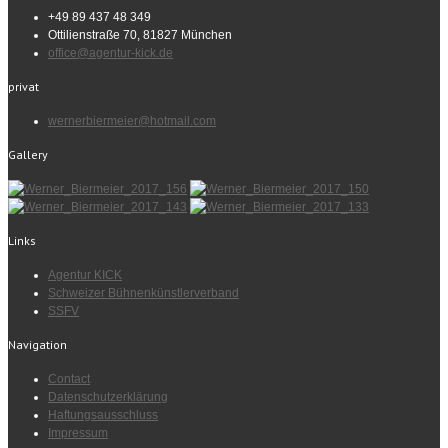
+49 89 437 48 349
Ottilienstraße 70, 81827 München
office@agentur-kick.de
privat
wernerbiermeier@hotmail.com
Gallery
Links
Agentur KICK
Schweizer Bühnenkünstlerverband
SSFV
Navigation
Contact
Datenschutzerklärung
Haftungsausschluss
Impressum